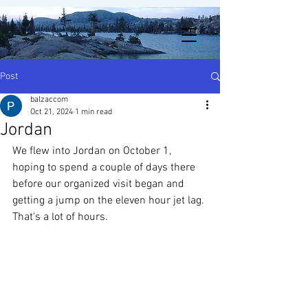
Post
balzaccom
Oct 21, 2024
1 min read
Jordan
We flew into Jordan on October 1, 
hoping to spend a couple of days there 
before our organized visit began and 
getting a jump on the eleven hour jet lag. 
That's a lot of hours. 