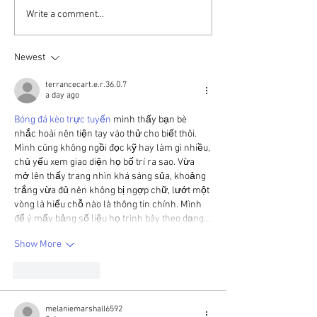
the link:
Write a comment...
https://photos.app.goo.gl/gX4
GzkU7mTDmCZ9t8 A beautiful
place...and a place the needs
Newest
continual love.
terrancecart.e.r.36.0.7
a day ago
Bóng đá kèo trực tuyến
 mình thấy bạn bè 
nhắc hoài nên tiện tay vào thử cho biết thôi. 
Mình cũng không ngồi đọc kỹ hay làm gì nhiều, 
chủ yếu xem giao diện họ bố trí ra sao. Vừa 
mở lên thấy trang nhìn khá sáng sủa, khoảng 
trắng vừa đủ nên không bị ngợp chữ, lướt một 
vòng là hiểu chỗ nào là thông tin chính. Mình 
để ý mấy bảng số liệu họ trình bày theo dạng…
Show More
Like
Reply
melaniemarshall6592